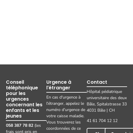
Conseil
Urgence à
Contact
téléphonique
l'étranger
Hôpital pédiatrique
pour les
En cas d'urgence à
universitaire des deux
urgences
l'étranger, appelez le
concernant les
Bâle, Spitalstrasse 33
enfants et les
numéro d'urgence de
4031 Bâle | CH
jeunes
votre caisse maladie.
41 61 704 12 12
Vous trouverez les
058 387 78 82
(les
coordonnées de ce
frais sont pris en