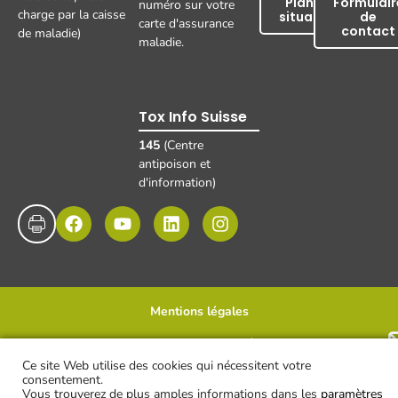
Plan de
Formulair
numéro sur votre
charge par la caisse
situation
de
carte d'assurance
contact
de maladie)
maladie.
Tox Info Suisse
145
(Centre
antipoison et
d'information)
Mentions légales
Protection des données
Disclaimer et clause de non-responsabilité
UKBB, 2025