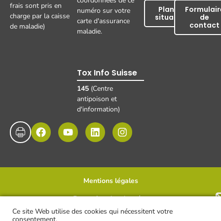
coordonnées de ce
frais sont pris en
Plan de
Formulair
numéro sur votre
charge par la caisse
situation
de
carte d'assurance
contact
de maladie)
maladie.
Tox Info Suisse
145
(Centre
antipoison et
d'information)
Mentions légales
Protection des données
Disclaimer et clause de non-responsabilité