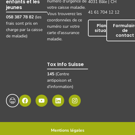
enfants et les
numéro d'urgence de
4031 Bâle | CH
jeunes
votre caisse maladie.
41 61 704 12 12
Vous trouverez les
058 387 78 82
(les
coordonnées de ce
frais sont pris en
Plan de
Formulair
numéro sur votre
charge par la caisse
situation
de
carte d'assurance
contact
de maladie)
maladie.
Tox Info Suisse
145
(Centre
antipoison et
d'information)
Mentions légales