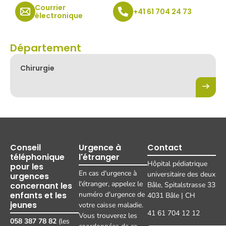
Courrier
+41 61 704 24 73
électronique
Département
Chirurgie
Conseil
Urgence à
Contact
téléphonique
l'étranger
Hôpital pédiatrique
pour les
En cas d'urgence à
universitaire des deux
urgences
l'étranger, appelez le
concernant les
Bâle, Spitalstrasse 33
enfants et les
numéro d'urgence de
4031 Bâle | CH
jeunes
votre caisse maladie.
41 61 704 12 12
Vous trouverez les
058 387 78 82
(les