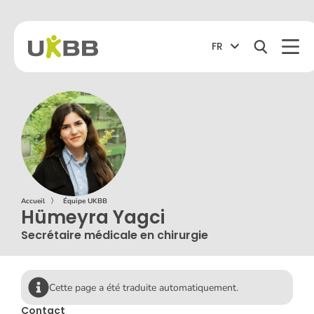
FR
Accueil
〉
Équipe UKBB
Hümeyra Yagci
Secrétaire médicale en chirurgie
Cette page a été traduite automatiquement.
Contact