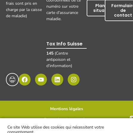
coordonnées de ce
frais sont pris en
Plan de
Formulair
numéro sur votre
charge par la caisse
situation
de
carte d'assurance
contact
de maladie)
maladie.
Tox Info Suisse
145
(Centre
antipoison et
d'information)
Mentions légales
Protection des données
Disclaimer et clause de non-responsabilité