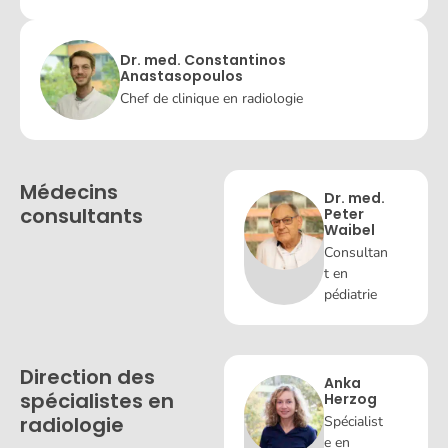
Dr. med. Constantinos
Anastasopoulos
Chef de clinique en radiologie
Médecins
Dr. med.
consultants
Peter
Waibel
Consultan
t en
pédiatrie
Direction des
Anka
spécialistes en
Herzog
radiologie
Spécialist
e en