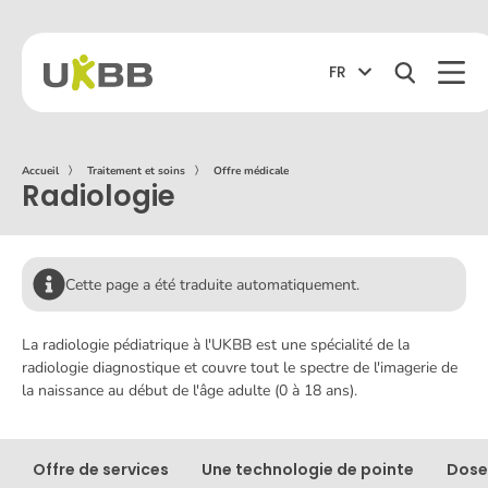
FR
Accueil
〉
Traitement et soins
〉
Offre médicale
Radiologie
Cette page a été traduite automatiquement.
La radiologie pédiatrique à l'UKBB est une spécialité de la
radiologie diagnostique et couvre tout le spectre de l'imagerie de
la naissance au début de l'âge adulte (0 à 18 ans).
Offre de services
Une technologie de pointe
Dose