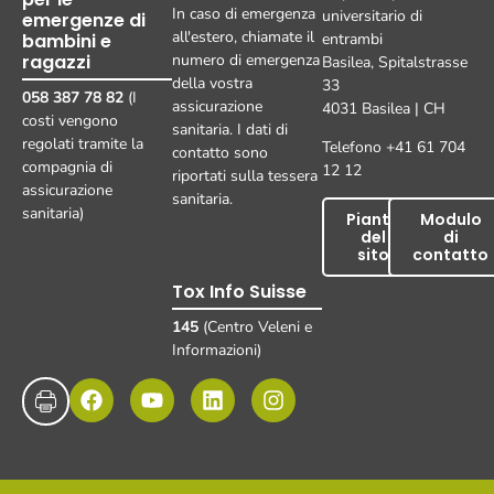
In caso di emergenza
universitario di
emergenze di
all'estero, chiamate il
bambini e
entrambi
ragazzi
numero di emergenza
Basilea, Spitalstrasse
della vostra
33
058 387 78 82
(I
assicurazione
4031 Basilea | CH
costi vengono
sanitaria. I dati di
regolati tramite la
Telefono +41 61 704
contatto sono
compagnia di
12 12
riportati sulla tessera
assicurazione
sanitaria.
sanitaria)
Pianta
Modulo
del
di
sito
contatto
Tox Info Suisse
145
(Centro Veleni e
Informazioni)