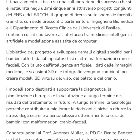
Il finanziamento si basa su una collaborazione di successo che si
è instaurata negli ultimi cinque anni attraverso progetti congiunti
del FNS e del BRCCH. Il gruppo di ricerca sulle anomalie facciali e
craniche, con sede presso il Dipartimento di Ingegneria Biomedica
e il Dipartimento di Ricerca Clinica dell'Università di Basilea,
continua così il suo lavoro all'interfaccia tra medicina, intelligenza
artificiale e modellazione assistita da computer.
L'obiettivo del progetto è sviluppare gemelli digitali specifici per i
bambini affetti da labiopalatoschisi e altre malformazioni cranio-
facciali. Con l'aiuto dell'intelligenza artificiale, i dati delle immagini
mediche, le scansioni 3D e le fotografie vengono combinati per
creare modelli 3D virtuali del viso, del palato e del cranio.
I modelli sono destinati a supportare la diagnostica, la
pianificazione chirurgica e la valutazione a lungo termine dei
risultati del trattamento in futuro. A lungo termine, la tecnologia
potrebbe contribuire a migliorare le decisioni cliniche, a ridurre lo
stress degli esami e a personalizzare ulteriormente la cura dei
bambini con malformazioni cranio-facciali.
Congratulazioni al Prof. Andreas Müller, al PD Dr. Benito Benitez
e a tutti i ricercatori coinvolti per questo straordinario successo.