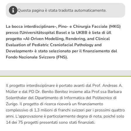
Questa pagina è stata tradotta automaticamente.
La bocca interdisciplinare
‑
, Pino
‑
e Chirurgia Facciale (MKG)
presso l'Universit
ä
tsspital Basel e la UKBB è lieta di
ü
Il
progetto «AI-Driven Modelling, Rendering, and Clinical
Evaluation of Pediatric Craniofacial Pathology and
Development» è stato selezionato per il finanziamento dal
Fondo Nazionale Svizzero (FNS).
Il progetto interdisciplinare è portato avanti dal Prof. Andreas A.
Müller e dal PD Dr. Benito Benitez insieme alla Prof.ssa Barbara
Solenthaler del Dipartimento di Informatica del Politecnico di
Zurigo. Il progetto di ricerca riceverà un finanziamento
complessivo di 1,3 milioni di franchi svizzeri per i prossimi quattro
anni. L'approvazione è particolarmente degna di nota, poiché solo
14 dei 75 progetti presentati sono stati finanziati.