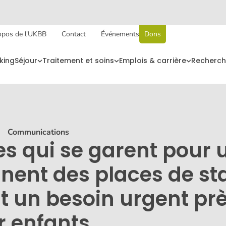
opos de l'UKBB
Contact
Événements
Dons
king
Séjour
Traitement et soins
Emplois & carrière
Recherch
〉
Communications
s qui se garent pour 
nnent des places de s
nt un besoin urgent pr
ur enfants