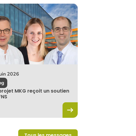
juin 2026
og
projet MKG reçoit un soutien
FNS
Tous les messages