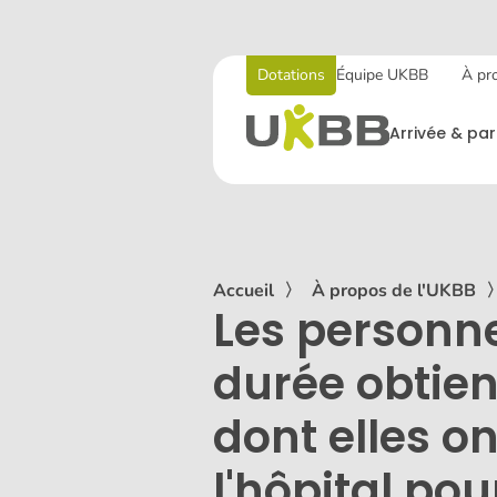
Dotations
Équipe UKBB
À pr
Arrivée & par
Accueil
〉
À propos de l'UKBB
Les personne
durée obtie
dont elles o
l'hôpital po