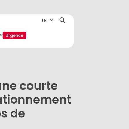
FR
e
Urgence
une courte
tationnement
ès de