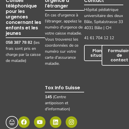
Conseil
Urgence à
Contact
téléphonique
l'étranger
Hôpital pédiatrique
pour les
En cas d'urgence à
universitaire des deux
urgences
l'étranger, appelez le
concernant les
Bâle, Spitalstrasse 33
enfants et les
numéro d'urgence de
4031 Bâle | CH
jeunes
votre caisse maladie.
41 61 704 12 12
Vous trouverez les
058 387 78 82
(les
coordonnées de ce
frais sont pris en
Plan de
Formulair
numéro sur votre
charge par la caisse
situation
de
carte d'assurance
contact
de maladie)
maladie.
Tox Info Suisse
145
(Centre
antipoison et
d'information)