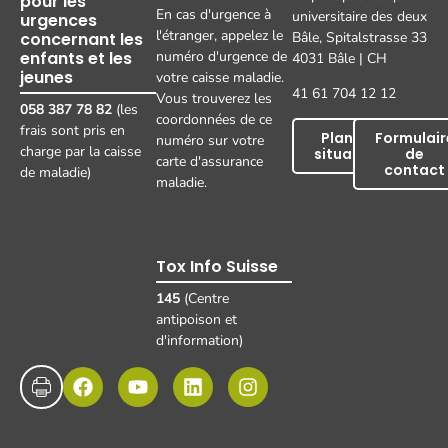
pour les
En cas d'urgence à
universitaire des deux
urgences
l'étranger, appelez le
concernant les
Bâle, Spitalstrasse 33
enfants et les
numéro d'urgence de
4031 Bâle | CH
jeunes
votre caisse maladie.
41 61 704 12 12
Vous trouverez les
058 387 78 82
(les
coordonnées de ce
frais sont pris en
Plan de
Formulair
numéro sur votre
charge par la caisse
situation
de
carte d'assurance
contact
de maladie)
maladie.
Tox Info Suisse
145
(Centre
antipoison et
d'information)