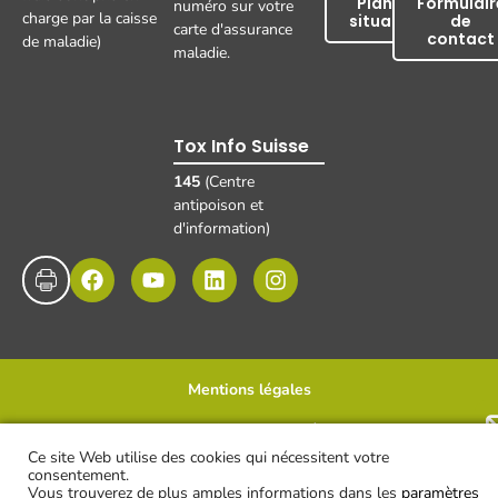
Plan de
Formulair
numéro sur votre
charge par la caisse
situation
de
carte d'assurance
contact
de maladie)
maladie.
Tox Info Suisse
145
(Centre
antipoison et
d'information)
Mentions légales
Protection des données
Disclaimer et clause de non-responsabilité
UKBB, 2025