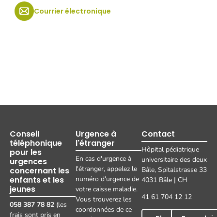
Courrier électronique
Conseil
Urgence à
Contact
téléphonique
l'étranger
Hôpital pédiatrique
pour les
En cas d'urgence à
universitaire des deux
urgences
l'étranger, appelez le
concernant les
Bâle, Spitalstrasse 33
enfants et les
numéro d'urgence de
4031 Bâle | CH
jeunes
votre caisse maladie.
41 61 704 12 12
Vous trouverez les
058 387 78 82
(les
coordonnées de ce
frais sont pris en