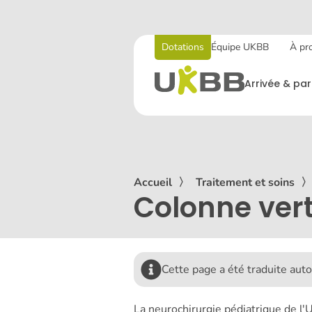
Dotations
Équipe UKBB
À pr
Arrivée & par
Accueil
〉
Traitement et soins
Colonne vert
Cette page a été traduite au
La neurochirurgie pédiatrique de l