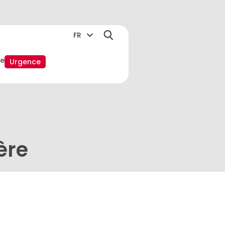
FR
e
Urgence
ère