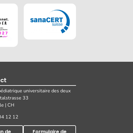
ct
pédiatrique universitaire des deux
italstrasse 33
e | CH
04 12 12
an de
Formulaire de