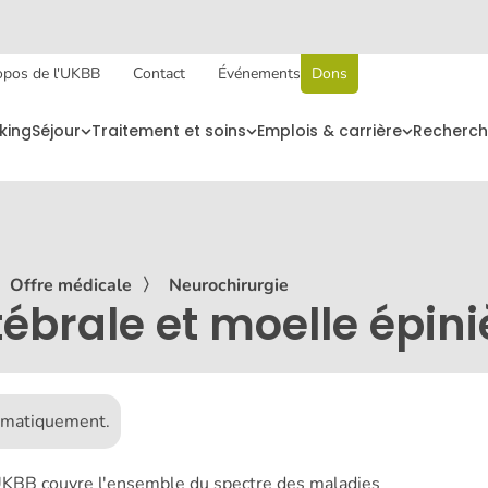
opos de l'UKBB
Contact
Événements
Dons
king
Séjour
Traitement et soins
Emplois & carrière
Recherch
〉
Offre médicale
〉
Neurochirurgie
ébrale et moelle épini
tomatiquement.
'UKBB couvre l'ensemble du spectre des maladies