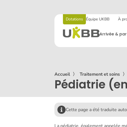
Dotations
Équipe UKBB
À pr
Arrivée & par
Accueil
〉
Traitement et soins
Pédiatrie (e
Cette page a été traduite au
La pédiatrie, également appelée méd