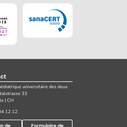
ct
pédiatrique universitaire des deux
italstrasse 33
e | CH
04 12 12
an de
Formulaire de