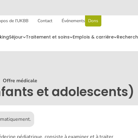
opos de l'UKBB
Contact
Événements
Dons
king
Séjour
Traitement et soins
Emplois & carrière
Recherch
〉
Offre médicale
nfants et adolescents)
tomatiquement.
ecine pédiatrique, consiste à examiner et à traiter